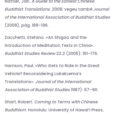
Nattier, Jan.
A Guide to the Earliest Chinese
Buddhist Translations
. 2008; vegeu també
Journal
of the International Association of Buddhist Studies
(2008), pàg. 189–196.
Zacchetti, Stefano. «An Shigao and the
Introduction of Meditation Texts in China».
Buddhist Studies Review
22.2 (2005): 161–176.
Harrison, Paul. «Who Gets to Ride in the Great
Vehicle? Reconsidering Lokakṣema’s
Translations».
Journal of the International
Association of Buddhist Studies
1987): 67–90.
Sharf, Robert.
Coming to Terms with Chinese
Buddhism
. Honolulu: University of Hawai‘i Press,