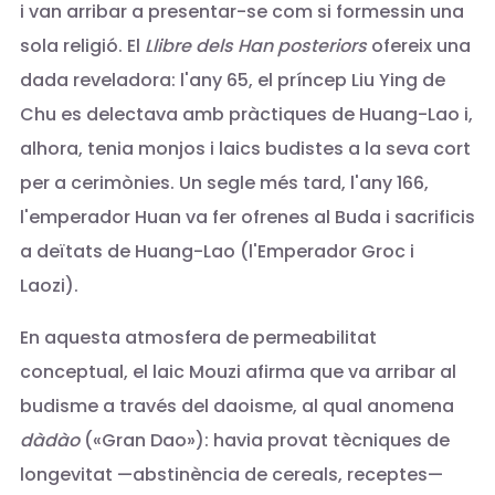
i van arribar a presentar-se com si formessin una
sola religió. El
Llibre dels Han posteriors
ofereix una
dada reveladora: l'any 65, el príncep Liu Ying de
Chu es delectava amb pràctiques de Huang-Lao i,
alhora, tenia monjos i laics budistes a la seva cort
per a cerimònies. Un segle més tard, l'any 166,
l'emperador Huan va fer ofrenes al Buda i sacrificis
a deïtats de Huang-Lao (l'Emperador Groc i
Laozi).
En aquesta atmosfera de permeabilitat
conceptual, el laic Mouzi afirma que va arribar al
budisme a través del daoisme, al qual anomena
dàdào
(«Gran Dao»): havia provat tècniques de
longevitat —abstinència de cereals, receptes—