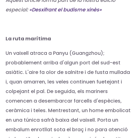
Aquest article forma part de la nostra edició
especial:
«Desxifrant el budisme xinès»
La ruta marítima
Un vaixell atraca a Panyu (Guangzhou);
probablement arriba d'algun port del sud-est
asiàtic. L'aire fa olor de salnitre i de fusta mullada
i, quan amarren, les veles continuen fuetejant i
colpejant el pal. De seguida, els mariners
comencen a desembarcar farcells d'espècies,
ceràmica i teles. Mentrestant, un home embolicat
en una túnica safrà baixa del vaixell. Porta un
embalum enrotllat sota el braç i no para atenció