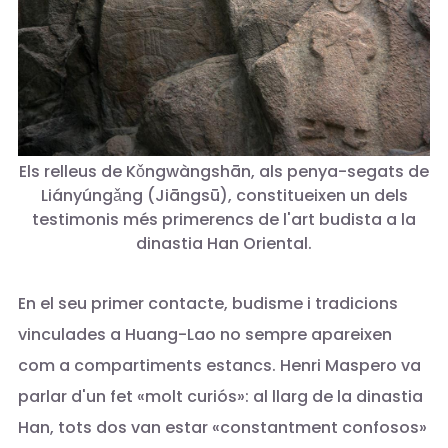
Els relleus de Kǒngwàngshān, als penya-segats de
Liányúngǎng (Jiāngsū), constitueixen un dels
testimonis més primerencs de l'art budista a la
dinastia Han Oriental.
En el seu primer contacte, budisme i tradicions
vinculades a Huang-Lao no sempre apareixen
com a compartiments estancs. Henri Maspero va
parlar d'un fet «molt curiós»: al llarg de la dinastia
Han, tots dos van estar «constantment confosos»