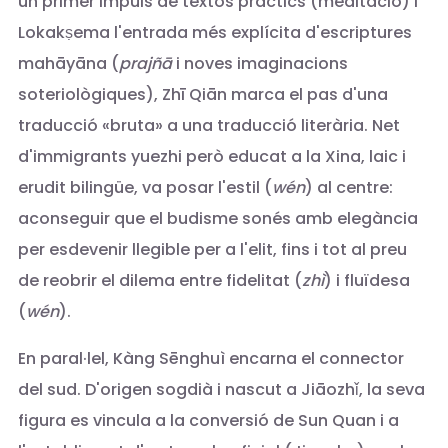
un primer impuls de textos pràctics (meditació) i
Lokakṣema l'entrada més explícita d'escriptures
mahāyāna (
prajñā
i noves imaginacions
soteriològiques), Zhī Qiān marca el pas d'una
traducció «bruta» a una traducció literària. Net
d'immigrants yuezhi però educat a la Xina, laic i
erudit bilingüe, va posar l'estil (
wén
) al centre:
aconseguir que el budisme sonés amb elegància
per esdevenir llegible per a l'elit, fins i tot al preu
de reobrir el dilema entre fidelitat (
zhì
) i fluïdesa
(
wén
).
En paral·lel, Kàng Sēnghuì encarna el connector
del sud. D'origen sogdià i nascut a Jiāozhǐ, la seva
figura es vincula a la conversió de Sun Quan i a