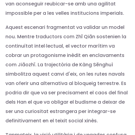
van aconseguir reubicar-se amb una agilitat
impossible per a les velles institucions imperials.
Aquest escenari fragmentat va validar un model
nou. Mentre traductors com Zhī Qiān sostenien la
continuïtat intel·lectual, el vector marítim va
cobrar un protagonisme inèdit en enclavaments
com Jiāozhǐ. La trajectòria de Kàng Sēnghuì
simbolitza aquest canvi d'eix, on les rutes navals
van oferir una alternativa al bloqueig terrestre. Es
podria dir que va ser precisament el caos del final
dels Han el que va obligar el budisme a deixar de
ser una curiositat estrangera per integrar-se
definitivament en el teixit social xinès.
Tanmateix, la visió utilitària i de vegades confusa