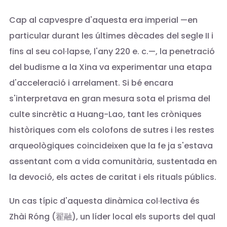
Cap al capvespre d'aquesta era imperial —en
particular durant les últimes dècades del segle II i
fins al seu col·lapse, l'any 220 e. c.—, la penetració
del budisme a la Xina va experimentar una etapa
d'acceleració i arrelament. Si bé encara
s'interpretava en gran mesura sota el prisma del
culte sincrètic a Huang-Lao, tant les cròniques
històriques com els colofons de sutres i les restes
arqueològiques coincideixen que la fe ja s'estava
assentant com a vida comunitària, sustentada en
la devoció, els actes de caritat i els rituals públics.
Un cas típic d'aquesta dinàmica col·lectiva és
Zhài Róng (翟融), un líder local els suports del qual