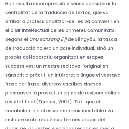
Han resulta incomprensible sense considerar la
centralitat de la traducció de textos, que va
arribar a professionalitzar-se i es va convertir en
el pilar intel·lectual de les primeres comunitats.
Segons el
Chu sanzang ji ji
de Sēngyōu, la tasca
de traducció no era un acte individual, sinó un
procés col·laboratiu organitzat en etapes
successives: un mestre recitava l'original en
sànscrit o pràcrit; un intèrpret bilingüe el vessava
frase per frase; diversos escribes xinesos
plasmaven la prosa, i un equip de revisors polia el
resultat final (Zürcher, 2007). Tot i que el
vocabulari inicial es va mantenir inestable i va
incloure amb freqüència termes propis del
daoisme, aquestes eleccions responien més a