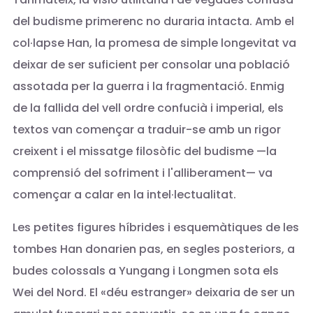
del budisme primerenc no duraria intacta. Amb el
col·lapse Han, la promesa de simple longevitat va
deixar de ser suficient per consolar una població
assotada per la guerra i la fragmentació. Enmig
de la fallida del vell ordre confucià i imperial, els
textos van començar a traduir-se amb un rigor
creixent i el missatge filosòfic del budisme —la
comprensió del sofriment i l'alliberament— va
començar a calar en la intel·lectualitat.
Les petites figures híbrides i esquemàtiques de les
tombes Han donarien pas, en segles posteriors, a
budes colossals a Yungang i Longmen sota els
Wei del Nord. El «déu estranger» deixaria de ser un