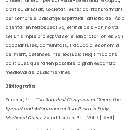
amulet funerari per convertir-se en una fe capaç
d'articular Estat, societat i estètica, transformant
per sempre el paisatge espiritual i artístic de l'Àsia
oriental. En retrospectiva, el final dels Han no va
ser un simple pròleg: va ser el laboratori on es van
acoblar rutes, comunitats, traducció, economia
del mèrit, defenses intel·lectuals i legitimacions
polítiques que farien possible la gran expansió
medieval del budisme xinès.
Bibliografia
Zürcher, Erik.
The Buddhist Conquest of China: The
Spread and Adaptation of Buddhism in Early
Medieval China
. 2a ed. Leiden: Brill, 2007 [1959].