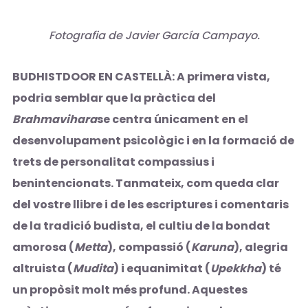
Fotografia de Javier García Campayo.
BUDHISTDOOR EN CASTELLÀ: A primera vista,
podria semblar que la pràctica del
Brahmavihara
se centra únicament en el
desenvolupament psicològic i en la formació de
trets de personalitat compassius i
benintencionats. Tanmateix, com queda clar
del vostre llibre i de les escriptures i comentaris
de la tradició budista, el cultiu de la bondat
amorosa (
Metta
), compassió (
Karuna
), alegria
altruista (
Mudita
) i equanimitat (
Upekkha
) té
un propòsit molt més profund. Aquestes