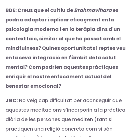
BDE: Creus que el cultiu de
Brahmavihara
es
podria adaptar i aplicar eficaçment en la
psicologia moderna i en la teràpia dins d'un
context laic, similar al que ha passat amb el
mindfulness? Quines oportunitats i reptes veu
en la seva integració en l'àmbit de la salut
mental? Com podrien aquestes pràctiques
enriquir el nostre enfocament actual del
benestar emocional?
JGC:
No veig cap dificultat per aconseguir que
aquestes meditacions s'incorporin a la pràctica
diària de les persones que mediten (tant si
practiquen una religió concreta com si són