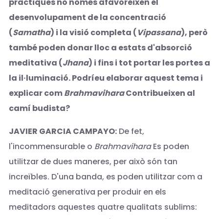
pràctiques no només afavoreixen el
desenvolupament de la concentració
(
Samatha
) i la visió completa (
Vipassana
), però
també poden donar lloc a estats d'absorció
meditativa (
Jhana
) i fins i tot portar les portes a
la il·luminació. Podríeu elaborar aquest tema i
explicar com
Brahmavihara
Contribueixen al
camí budista?
JAVIER GARCIA CAMPAYO:
De fet,
l'incommensurable o
Brahmavihara
Es poden
utilitzar de dues maneres, per això són tan
increïbles. D'una banda, es poden utilitzar com a
meditació generativa per produir en els
meditadors aquestes quatre qualitats sublims: