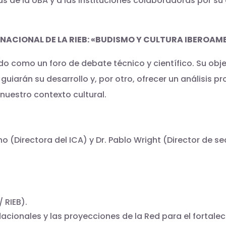
as de la UBA y a las instituciones colaboradoras por s
NACIONAL DE LA RIEB: «BUDISMO Y CULTURA IBEROAM
o como un foro de debate técnico y científico. Su obje
guiarán su desarrollo y, por otro, ofrecer un análisis p
uestro contexto cultural.
o (Directora del ICA) y Dr. Pablo Wright (Director de se
 RIEB).
dacionales y las proyecciones de la Red para el fortale