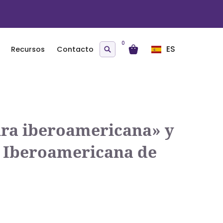
0
ES
Recursos
Contacto
ura iberoamericana» y
d Iberoamericana de