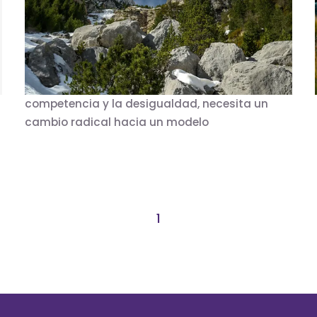
La globalización y el incremento excesivo del
consumo de recursos naturales son causa de
contaminación y destrucción de ecosistemas,
lo que puede convertir el planeta en
inhabitable. El sistema actual, que promueve la
competencia y la desigualdad, necesita un
cambio radical hacia un modelo
1