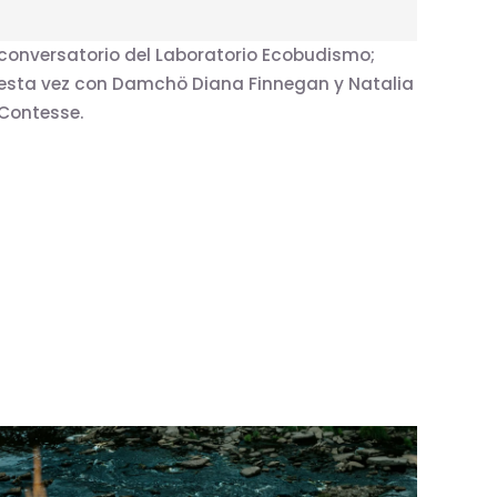
particularmente especial: se trata del segundo
conversatorio del Laboratorio Ecobudismo;
esta vez con Damchö Diana Finnegan y Natalia
Contesse.
Artículo 1
ds