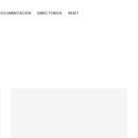
DOCUMENTACIÓN
DIRECTORIOS
RESET
Un Laboratorio Ecobudismo… ¿Qué es, por
qué y para qué?
En marzo de 2024, un grupo de personas se
reunieron para analizar la concepción de
ecología en el budismo, partiendo con el
estudio acerca de algunas concepciones e