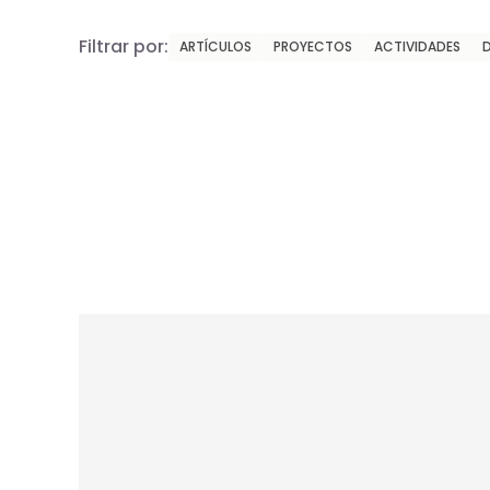
Filtrar por:
ARTÍCULOS
PROYECTOS
ACTIVIDADES
ACTIVIDADES
Christiana Figueres: activista climática y
ejemplo del Dharma
Karen Christiana Figueres Olsen, conocida
popularmente como Christiana Figueres, es