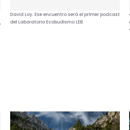
ideas transmitidas en el libro Ecodharma de
.
David Loy. Ese encuentro será el primer podcast
del Laboratorio Ecobudismo LEB
e
PROPUESTA PARA UNA RED CATALANA DE
ECOLOGÍA Y BUDISMO