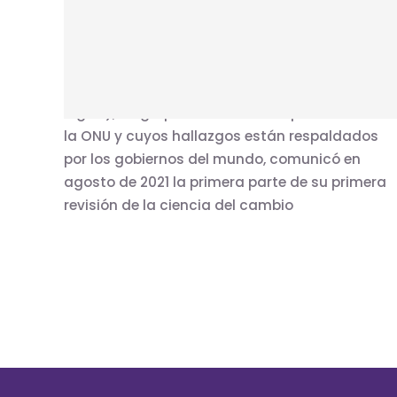
especial «Budismo, ecología y cambio
climático»
El Grupo Intergubernamental de Expertos sobre
Cambio Climático (IPCC, por sus siglas en
inglés), un grupo de científicos que asesora a
la ONU y cuyos hallazgos están respaldados
por los gobiernos del mundo, comunicó en
agosto de 2021 la primera parte de su primera
revisión de la ciencia del cambio