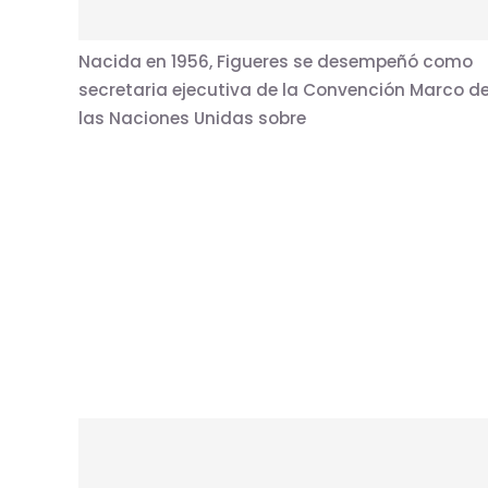
una diplomática costarricense reconocida
mundialmente como líder en cambio climático
Nacida en 1956, Figueres se desempeñó como
secretaria ejecutiva de la Convención Marco d
las Naciones Unidas sobre
PROYECTOS
Introducción editorial a la edición