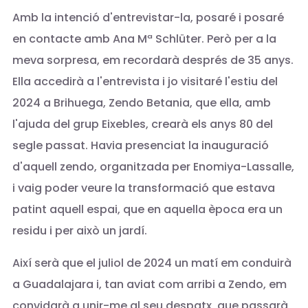
Amb la intenció d'entrevistar-la, posaré i posaré
en contacte amb Ana Mª Schlüter. Però per a la
meva sorpresa, em recordarà després de 35 anys.
Ella accedirà a l'entrevista i jo visitaré l'estiu del
2024 a Brihuega, Zendo Betania, que ella, amb
l'ajuda del grup Eixebles, crearà els anys 80 del
segle passat. Havia presenciat la inauguració
d'aquell zendo, organitzada per Enomiya-Lassalle,
i vaig poder veure la transformació que estava
patint aquell espai, que en aquella època era un
residu i per això un jardí.
Així serà que el juliol de 2024 un matí em conduirà
a Guadalajara i, tan aviat com arribi a Zendo, em
convidarà a unir-me al seu despatx, que passarà