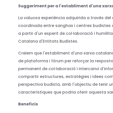
Suggeriment per a l'establiment d'una xarx
La valuosa experiència adquirida a través de
coordinada entre sanghas i centres budistes da
a partir d'un esperit de col·laboració i humil
Catalana d'Entitats Budistes.
Creiem que l'establiment d'una xarxa catalana
de plataforma i fòrum per reforçar la respost
permanent de col·laboració i intercanvi d'info
compartir estructures, estratègies i idees c
perspectiva budista, amb l'objectiu de tenir u
característiques que podria oferir aquesta xa
Beneficis