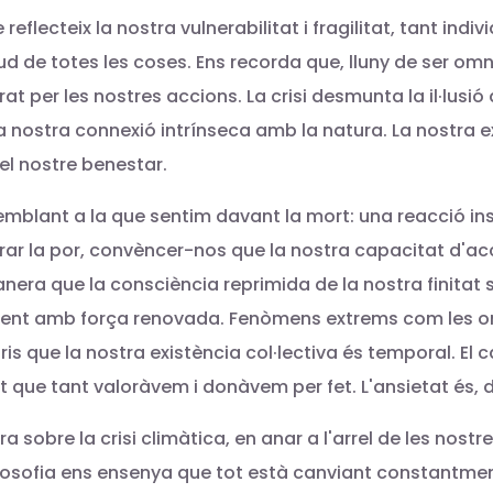
flecteix la nostra vulnerabilitat i fragilitat, tant indi
itud de totes les coses. Ens recorda que, lluny de ser om
rat per les nostres accions. La crisi desmunta la il·lusi
nostra connexió intrínseca amb la natura. La nostra e
el nostre benestar.
 semblant a la que sentim davant la mort: una reacció i
ar la por, convèncer-nos que la nostra capacitat d'acc
anera que la consciència reprimida de la nostra finitat
ent amb força renovada. Fenòmens extrems com les onad
s que la nostra existència col·lectiva és temporal. El c
itat que tant valoràvem i donàvem per fet. L'ansietat és, 
a sobre la crisi climàtica, en anar a l'arrel de les nos
filosofia ens ensenya que tot està canviant constantme