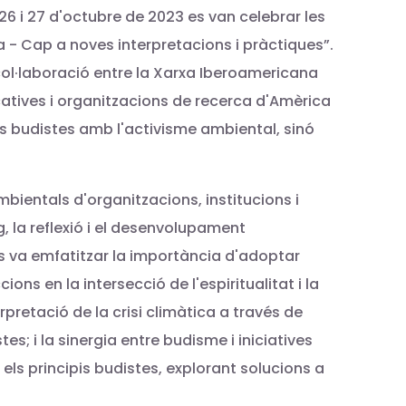
 26 i 27 d'octubre de 2023 es van celebrar les
 - Cap a noves interpretacions i pràctiques”.
 col·laboració entre la Xarxa Iberoamericana
catives i organitzacions de recerca d'Amèrica
is budistes amb l'activisme ambiental, sinó
bientals d'organitzacions, institucions i
g, la reflexió i el desenvolupament
Es va emfatitzar la importància d'adoptar
ions en la intersecció de l'espiritualitat i la
pretació de la crisi climàtica a través de
es; i la sinergia entre budisme i iniciatives
 els principis budistes, explorant solucions a