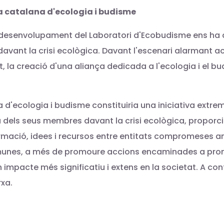
a catalana d'ecologia i budisme
l desenvolupament del Laboratori d'Ecobudisme ens ha d
vant la crisi ecològica. Davant l'escenari alarmant act
itat, la creació d'una aliança dedicada a l'ecologia i e
 d'ecologia i budisme constituiria una iniciativa extr
a dels seus membres davant la crisi ecològica, proporci
rmació, idees i recursos entre entitats compromeses am
omunes, a més de promoure accions encaminades a prom
n impacte més significatiu i extens en la societat. A co
rxa.