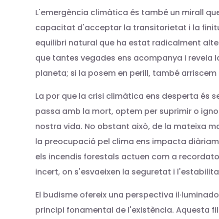
L'emergència climàtica és també un mirall que re
capacitat d'acceptar la transitorietat i la fin
equilibri natural que ha estat radicalment alte
que tantes vegades ens acompanya i revela la 
planeta; si la posem en perill, també arriscem 
La por que la crisi climàtica ens desperta és
passa amb la mort, optem per suprimir o ignor
nostra vida. No obstant això, de la mateixa m
la preocupació pel clima ens impacta diàriam
els incendis forestals actuen com a recordatori
incert, on s'esvaeixen la seguretat i l'estabil
El budisme ofereix una perspectiva il·luminador
principi fonamental de l'existència. Aquesta 