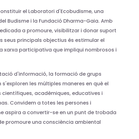
onstituir el Laboratori d'Ecobudisme, una
di del Budisme i la Fundació Dharma-Gaia. Amb
dicada a promoure, visibilitzar i donar suport
 seus principals objectius és estimular el
una xarxa participativa que impliqui nombrosos i
rtació d'informació, la formació de grups
on s'exploren les múltiples maneres en què el
 científiques, acadèmiques, educatives i
ghas. Convidem a totes les persones i
me aspira a convertir-se en un punt de trobada
al de promoure una consciència ambiental