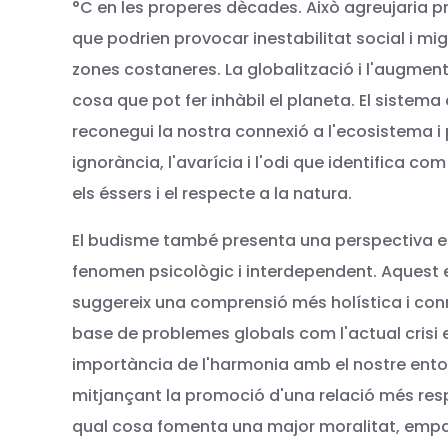
°C en les properes dècades. Això agreujaria 
que podrien provocar inestabilitat social i m
zones costaneres. La globalització i l'augme
cosa que pot fer inhàbil el planeta. El sistem
reconegui la nostra connexió a l'ecosistema i p
ignorància, l'avarícia i l'odi que identifica 
els éssers i el respecte a la natura.
El budisme també presenta una perspectiva esp
fenomen psicològic i interdependent. Aquest e
suggereix una comprensió més holística i conn
base de problemes globals com l'actual crisi e
importància de l'harmonia amb el nostre entor
mitjançant la promoció d'una relació més resp
qual cosa fomenta una major moralitat, empatia