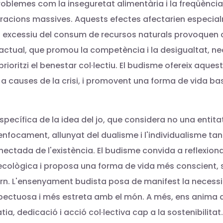
problemes com la inseguretat alimentària i la freqüènc
igracions massives. Aquests efectes afectarien especia
nt excessiu del consum de recursos naturals provoquen 
a actual, que promou la competència i la desigualtat, n
rioritzi el benestar col·lectiu. El budisme ofereix aque
com a causes de la crisi, i promovent una forma de vida 
ecífica de la idea del jo, que considera no una entita
nfocament, allunyat del dualisme i l'individualisme tan
ectada de l'existència. El budisme convida a reflexion
cològica i proposa una forma de vida més conscient, sos
n. L'ensenyament budista posa de manifest la necessita
ectuosa i més estreta amb el món. A més, ens anima a r
, dedicació i acció col·lectiva cap a la sostenibilitat.