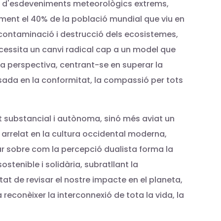
ia d'esdeveniments meteorològics extrems,
lment el 40% de la població mundial que viu en
contaminació i destrucció dels ecosistemes,
ecessita un canvi radical cap a un model que
sta perspectiva, centrant-se en superar la
basada en la conformitat, la compassió per tots
t substancial i autònoma, sinó més aviat un
 arrelat en la cultura occidental moderna,
ar sobre com la percepció dualista forma la
tenible i solidària, subratllant la
t de revisar el nostre impacte en el planeta,
econèixer la interconnexió de tota la vida, la