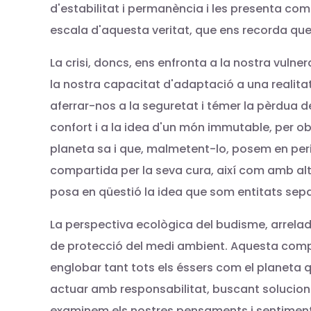
d'estabilitat i permanència i les presenta com 
escala d'aquesta veritat, que ens recorda que
La crisi, doncs, ens enfronta a la nostra vulne
la nostra capacitat d'adaptació a una realitat 
aferrar-nos a la seguretat i témer la pèrdua d
confort i a la idea d'un món immutable, per 
planeta sa i que, malmetent-lo, posem en perill
compartida per la seva cura, així com amb altr
posa en qüestió la idea que som entitats sepa
La perspectiva ecològica del budisme, arrelada
de protecció del medi ambient. Aquesta compa
englobar tant tots els éssers com el planeta q
actuar amb responsabilitat, buscant solucions q
examinem els nostres pensaments i sentiments