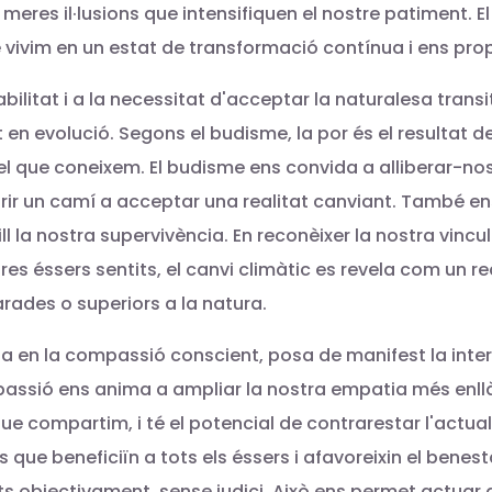
meres il·lusions que intensifiquen el nostre patiment. E
 vivim en un estat de transformació contínua i ens prop
rabilitat i a la necessitat d'acceptar la naturalesa tra
en evolució. Segons el budisme, la por és el resultat de
el que coneixem. El budisme ens convida a alliberar-nos
obrir un camí a acceptar una realitat canviant. També 
 la nostra supervivència. En reconèixer la nostra vincul
es éssers sentits, el canvi climàtic es revela com un re
rades o superiors a la natura.
 en la compassió conscient, posa de manifest la interc
ssió ens anima a ampliar la nostra empatia més enllà 
ue compartim, i té el potencial de contrarestar l'actua
ue beneficiïn a tots els éssers i afavoreixin el benesta
 objectivament, sense judici. Això ens permet actuar a