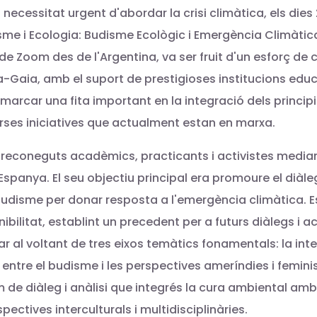
a necessitat urgent d'abordar la crisi climàtica, els dies
me i Ecologia: Budisme Ecològic i Emergència Climàtica
e Zoom des de l'Argentina, va ser fruit d'un esforç de
ma-Gaia, amb el suport de prestigioses institucions edu
marcar una fita important en la integració dels princip
rses iniciatives que actualment estan en marxa.
 reconeguts acadèmics, practicants i activistes mediam
Espanya. El seu objectiu principal era promoure el diàle
l budisme per donar resposta a l'emergència climàtica. 
bilitat, establint un precedent per a futurs diàlegs i acc
 al voltant de tres eixos temàtics fonamentals: la inter
entre el budisme i les perspectives ameríndies i feminist
m de diàleg i anàlisi que integrés la cura ambiental amb
pectives interculturals i multidisciplinàries.