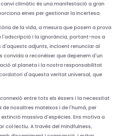
l canvi climàtic és una manifestació a gran
orciona eines per gestionar la incertesa.
nsitòria de la vida, a mesura que posem a prova
 l'adscripció i la ignorància, portant-nos a
 d'aquests adjunts, incloent renunciar al
ens convida a reconèixer que depenem d'un
ació al planeta i la nostra responsabilitat
cordatori d'aquesta veritat universal, que
onnexió entre tots els éssers i la necessitat
de nosaltres mateixos i de l'humà, per
l extinció massiva d'espècies. Ens motiva a
r col·lectiu. A través del mindfulness,
mb discerniment i compassió, i evitar