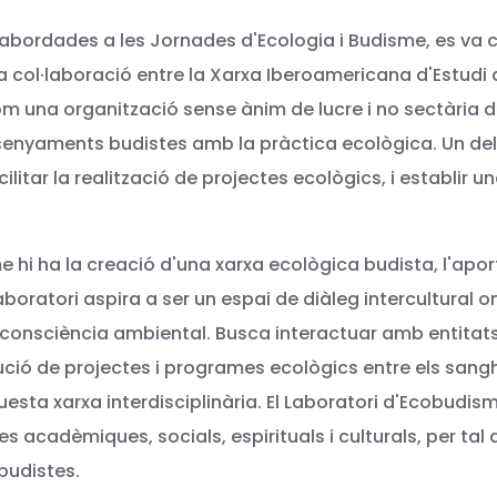
abordades a les Jornades d'Ecologia i Budisme, es va c
reta col·laboració entre la Xarxa Iberoamericana d'Estu
m una organització sense ànim de lucre i no sectària de
nsenyaments budistes amb la pràctica ecològica. Un dels
ilitar la realització de projectes ecològics, i establir 
me hi ha la creació d'una xarxa ecològica budista, l'apo
Laboratori aspira a ser un espai de diàleg intercultural 
consciència ambiental. Busca interactuar amb entitats
xecució de projectes i programes ecològics entre els san
sta xarxa interdisciplinària. El Laboratori d'Ecobudis
es acadèmiques, socials, espirituals i culturals, per t
budistes.