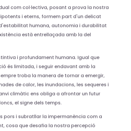
vidual com col·lectiva, posant a prova la nostra
nipotents i eterns, formem part d'un delicat
ó d'estabilitat humana, autonomia i durabilitat
xistència està entrellaçada amb la del
nstintiva i profundament humana. Igual que
ió és limitada, i seguir endavant amb la
 sempre troba la manera de tornar a emergir,
es de calor, les inundacions, les sequeres i
anvi climàtic ens obliga a afrontar un futur
doncs, el signe dels temps.
tres pors i subratllar la impermanència com a
nt, cosa que desafia la nostra percepció