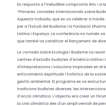
En resposta a l'ineludible compromís ètic i a l
“Primeres Jornades Internacionals sobre Budis
Aquesta trobada, que es va celebrar a través d
per a l'Estudi del Budisme i la Fundació Dhar
Llatina i Espanya. La conferència no només va 
que també va catalitzar el llançament de dive
La Jornada sobre Ecologia i Budisme va reunir
centres d'estudis budistes d'Amèrica Llatina i 
d'interpretacions i solucions inspirades en e
enfocaments espirituals i holístics de la sosteni
gestió ambiental. El programa es va estructurar
tradicions budistes diverses; les interseccions 
d'acció climàtica. L'objectiu era crear un fòru
la crisi climàtica des d'un ampli ventall de pers