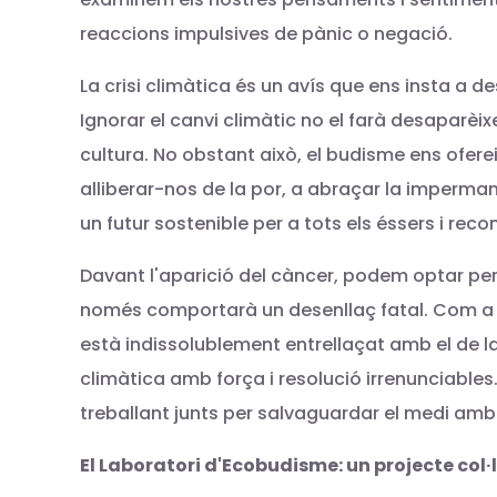
reaccions impulsives de pànic o negació.
La crisi climàtica és un avís que ens insta a d
Ignorar el canvi climàtic no el farà desaparèix
cultura. No obstant això, el budisme ens ofer
alliberar-nos de la por, a abraçar la impermanè
un futur sostenible per a tots els éssers i reco
Davant l'aparició del càncer, podem optar per 
només comportarà un desenllaç fatal. Com a bud
està indissolublement entrellaçat amb el de la 
climàtica amb força i resolució irrenunciables.
treballant junts per salvaguardar el medi ambie
El Laboratori d'Ecobudisme: un projecte col