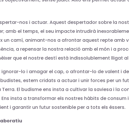
espertar-nos i actuar. Aquest despertador sobre la nostra
er; amb el temps, el seu impacte intrudirà inexorablemen
eix un camí, animant-nos a afrontar aquest repte amb v
ncia, a repensar la nostra relació amb el món i a proced
nèixer que el nostre destí està indissolublement lligat al
ignorar-lo i amagar el cap, o afrontar-lo de valent i de
istes, estem cridats a actuar i unir forces per un futu
Terra. El budisme ens insta a cultivar la saviesa i la co
 Ens insta a transformar els nostres hàbits de consum i 
nt i garantir un futur sostenible per a tots els éssers.
·laboratiu