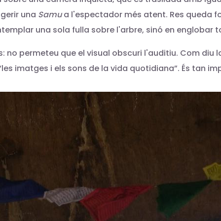
ggerir una
Samu
a l'espectador més atent. Res queda for
emplar una sola fulla sobre l'arbre, sinó en englobar to
 no permeteu que el visual obscuri l'auditiu. Com diu la
 “les imatges i els sons de la vida quotidiana”. És tan 