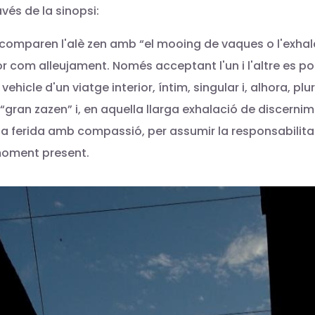
vés de la sinopsi:
s comparen l'alè zen amb “el mooing de vaques o l'exha
or com alleujament. Només acceptant l'un i l'altre es po
ehicle d'un viatge interior, íntim, singular i, alhora, plur
 “gran zazen” i, en aquella llarga exhalació de discerni
a ferida amb compassió, per assumir la responsabilitat d
l moment present.