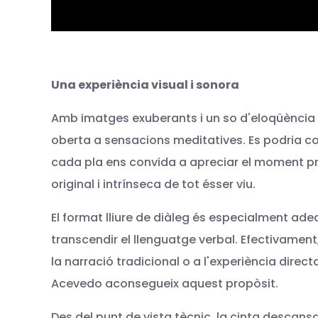
Una experiència visual i sonora
Amb imatges exuberants i un so d'eloqüència t
oberta a sensacions meditatives. Es podria c
cada pla ens convida a apreciar el moment pre
original i intrínseca de tot ésser viu.
El format lliure de diàleg és especialment ad
transcendir el llenguatge verbal. Efectivament
la narració tradicional o a l'experiència direc
Acevedo aconsegueix aquest propòsit.
Des del punt de vista tècnic, la cinta descan